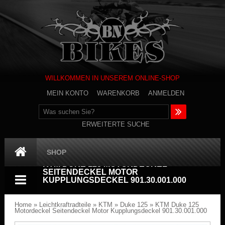
WILLKOMMEN IN UNSEREM ONLINE-SHOP
MEIN KONTO
WARENKORB
ANMELDEN
ERWEITERTE SUCHE
SHOP
KTM DUKE 125 MOTORDECKEL
SEITENDECKEL MOTOR
KUPPLUNGSDECKEL 901.30.001.000
Home
»
Leichtkraftradteile
»
KTM
»
Duke 125
»
KTM Duke 125
Motordeckel Seitendeckel Motor Kupplungsdeckel 901.30.001.000