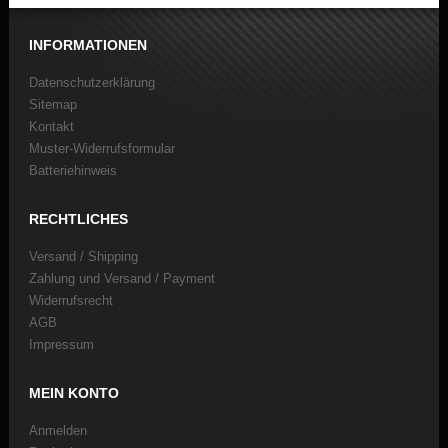
INFORMATIONEN
Datenschutzerklärung
Sitemap
Kontakt
Muster-Widerrufsformular
Batteriehinweis
RECHTLICHES
Versand / Shipping
Zahlung und Versand / Payment
Widerrufsrecht
AGB
Impressum
MEIN KONTO
Anmelden