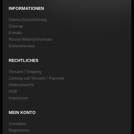
INFORMATIONEN
Datenschutzerklärung
Sitemap
Kontakt
Muster-Widerrufsformular
Batteriehinweis
RECHTLICHES
Versand / Shipping
Zahlung und Versand / Payment
Widerrufsrecht
AGB
Impressum
MEIN KONTO
Anmelden
Registrieren