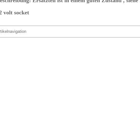
eschreibung: Ersatzteil ist in einem guten Zustand , si
2 volt socket
tikelnavigation