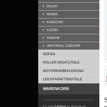
DUCATI
HONDA
KAWASAKI
SUZUKI
YAMAHA
UNIVERSAL ZUBEHÖR
REIFEN
ROLLER ERSATZTEILE
MOTORRADBEKLEIDUNG
LEICHTKRAFTRADTEILE
WARENKORB
Es sind
0 Artikel
im Warenkorb.