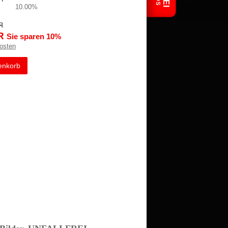
10.00%
R
R
Sie sparen 10%
osten
enkorb