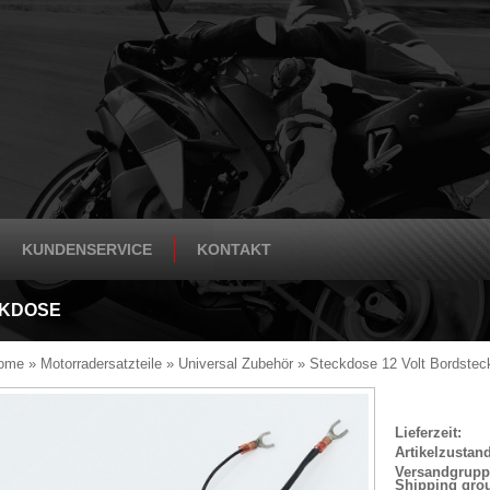
KUNDENSERVICE
KONTAKT
CKDOSE
ome
»
Motorradersatzteile
»
Universal Zubehör
»
Steckdose 12 Volt Bordste
Lieferzeit:
Artikelzustand
Versandgrupp
Shipping gro