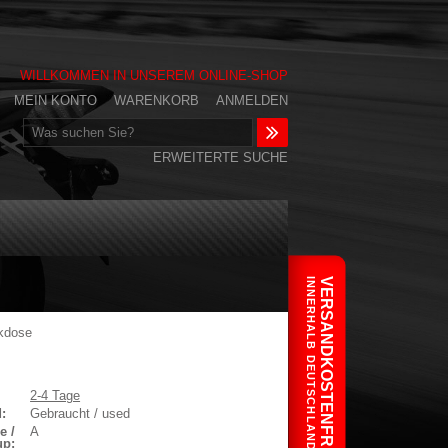
WILLKOMMEN IN UNSEREM ONLINE-SHOP
MEIN KONTO
WARENKORB
ANMELDEN
ERWEITERTE SUCHE
INNERHALB DEUTSCHLANDS
VERSANDKOSTENFREI
ckdose
2-4 Tage
:
Gebraucht / used
e /
A
up: