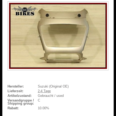
Hersteller:
Suzuki (Original OE)
Lieferzeit:
2-4 Tage
Artikelzustand:
Gebraucht / used
Versandgruppe /
C
Shipping group:
Rabatt:
10.00%