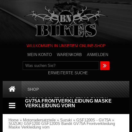
WILLKOMMEN IN UNSEREM ONLINE-SHOP
MEIN KONTO
WARENKORB
ANMELDEN
ERWEITERTE SUCHE
SHOP
SUZUKI GSF1200 GSF1200S BANDIT
GV75A FRONTVERKLEIDUNG MASKE
VERKLEIDUNG VORN
Home
»
Motorradersatzteile
»
Suzuki
»
GSF1200S - GV75A
»
SUZUKI GSF1200 GSF1200S Bandit GV75A Frontverkleidung
Maske Verkleidung vorn