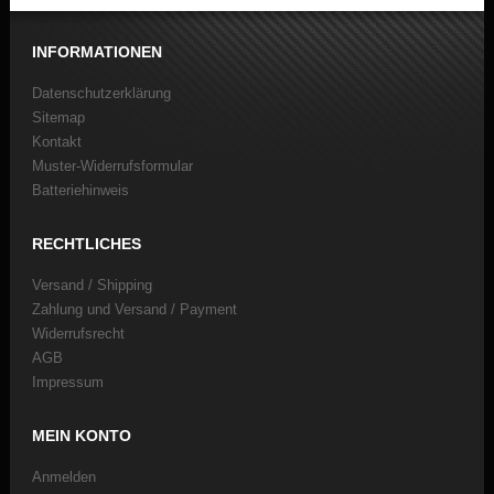
INFORMATIONEN
Datenschutzerklärung
Sitemap
Kontakt
Muster-Widerrufsformular
Batteriehinweis
RECHTLICHES
Versand / Shipping
Zahlung und Versand / Payment
Widerrufsrecht
AGB
Impressum
MEIN KONTO
Anmelden