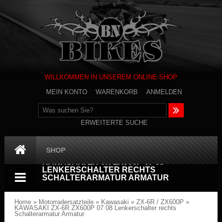
WILLKOMMEN IN UNSEREM ONLINE-SHOP
MEIN KONTO
WARENKORB
ANMELDEN
ERWEITERTE SUCHE
SHOP
KAWASAKI ZX-6R ZX600P 07 08
LENKERSCHALTER RECHTS
SCHALTERARMATUR ARMATUR
Home
»
Motorradersatzteile
»
Kawasaki
»
ZX-6R / ZX600P
»
KAWASAKI ZX-6R ZX600P 07 08 Lenkerschalter rechts
Schalterarmatur Armatur