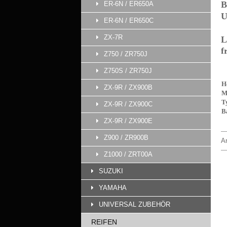
B
ER-6N / ER650A
U
ER-6N / ER650C
ZX-7R
L
f
Z750 / ZR750J
Z750S / ZR750J
H
ZX-9R / ZX900B
M
T
ZX-9R / ZX900C
B
ZX-9R / ZX900E
Z900 / ZR900B
Ar
Z1000 / ZRT00A
SUZUKI
YAMAHA
UNIVERSAL ZUBEHÖR
REIFEN