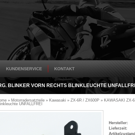
KUNDENSERVICE
KONTAKT
 ORG. BLINKER VORN RECHTS BLINKLEUCHTE UNFALLFR
ome
»
Motorradersatzteile
»
Kawasaki
»
ZX-6R / ZX600P
»
KAWASAKI ZX-6R 
linkleuchte UNFALLFREI
Hersteller:
Lieferzeit:
Artikelzustand