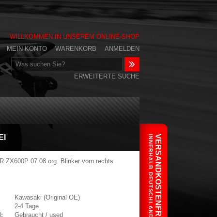
WILLKOMMEN IN UNSEREM ONLINE-SHOP
MEIN KONTO
WARENKORB
ANMELDEN
ERWEITERTE SUCHE
EI
INNERHALB DEUTSCHLANDS
VERSANDKOSTENFREI
ZX600P 07 08 org. Blinker vorn rechts
Kawasaki (Original OE)
2-4 Tage
:
Gebraucht / used