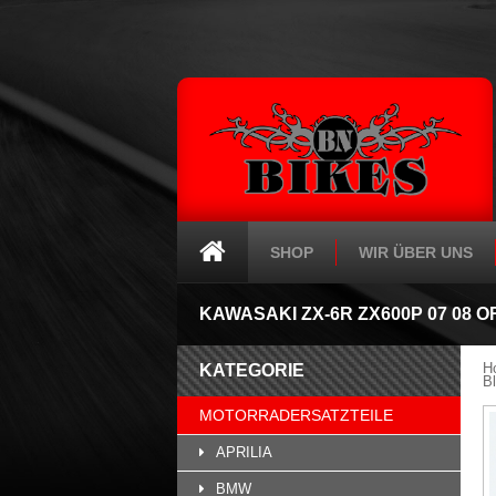
SHOP
WIR ÜBER UNS
KAWASAKI ZX-6R ZX600P 07 08
H
KATEGORIE
B
MOTORRADERSATZTEILE
APRILIA
BMW