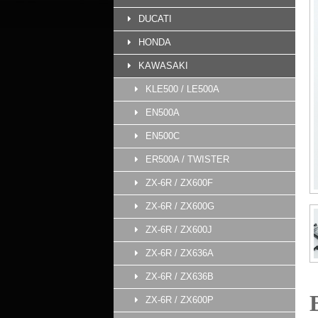
DUCATI
HONDA
KAWASAKI
KLE500 / LE500A
EN500A
EN500C
ER500A / TWISTER
ZX-6R / ZX600F
ZX-6R / ZX600G
ZX-6R / ZX600J
ZX-6R / ZX636A
ZX-6R / ZX636B
ZX-6R / ZX600P