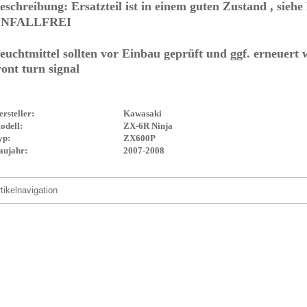
eschreibung: Ersatzteil ist in einem guten Zustand , sieh
NFALLFREI
euchtmittel sollten vor Einbau geprüft und ggf. erneuert 
ront turn signal
ersteller:
Kawasaki
odell:
ZX-6R Ninja
yp:
ZX600P
aujahr:
2007-2008
tikelnavigation