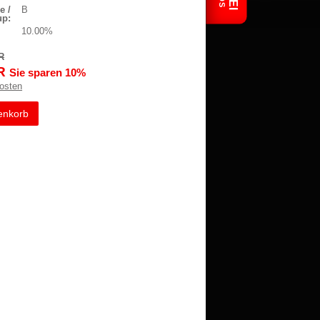
e /
B
up:
10.00%
R
R
Sie sparen 10%
osten
enkorb