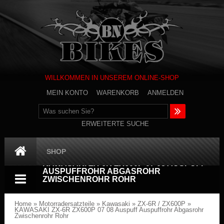
WILLKOMMEN IN UNSEREM ONLINE-SHOP
MEIN KONTO
WARENKORB
ANMELDEN
ERWEITERTE SUCHE
SHOP
KAWASAKI ZX-6R ZX600P 07 08 AUSPUFF
AUSPUFFROHR ABGASROHR
ZWISCHENROHR ROHR
Home
»
Motorradersatzteile
»
Kawasaki
»
ZX-6R / ZX600P
»
KAWASAKI ZX-6R ZX600P 07 08 Auspuff Auspuffrohr Abgasrohr
Zwischenrohr Rohr