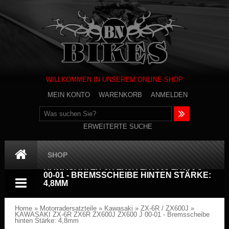
WILLKOMMEN IN UNSEREM ONLINE-SHOP
MEIN KONTO
WARENKORB
ANMELDEN
ERWEITERTE SUCHE
SHOP
KAWASAKI ZX-6R ZX6R ZX600J ZX600 J
00-01 - BREMSSCHEIBE HINTEN STÄRKE:
4,8MM
Home
»
Motorradersatzteile
»
Kawasaki
»
ZX-6R / ZX600J
»
KAWASAKI ZX-6R ZX6R ZX600J ZX600 J 00-01 - Bremsscheibe
hinten Stärke: 4,8mm