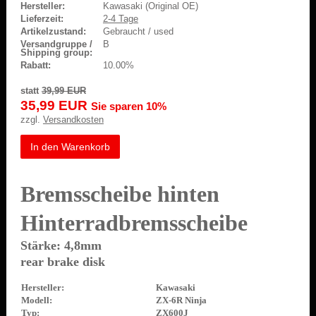
Hersteller:
Kawasaki (Original OE)
Lieferzeit:
2-4 Tage
Artikelzustand:
Gebraucht / used
Versandgruppe /
B
Shipping group:
Rabatt:
10.00%
statt
39,99 EUR
35,99 EUR
Sie sparen 10%
zzgl.
Versandkosten
In den Warenkorb
Bremsscheibe hinten
Hinterradbremsscheibe
Stärke: 4,8mm
rear brake disk
Hersteller:
Kawasaki
Modell:
ZX-6R Ninja
Typ:
ZX600J