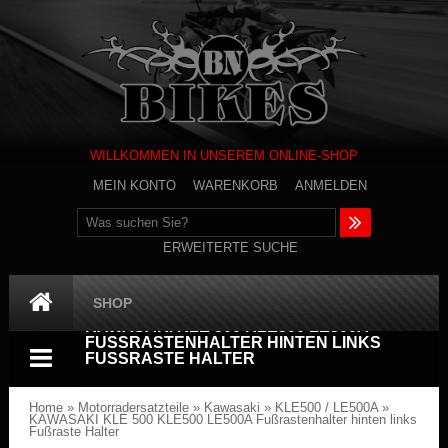
WILLKOMMEN IN UNSEREM ONLINE-SHOP
MEIN KONTO
WARENKORB
ANMELDEN
ERWEITERTE SUCHE
SHOP
KAWASAKI KLE 500 KLE500 LE500A
FUSSRASTENHALTER HINTEN LINKS F
USSRASTE HALTER
Home
»
Motorradersatzteile
»
Kawasaki
»
KLE500 / LE500A
»
KAWASAKI KLE 500 KLE500 LE500A Fußrastenhalter hinten links
Fußraste Halter