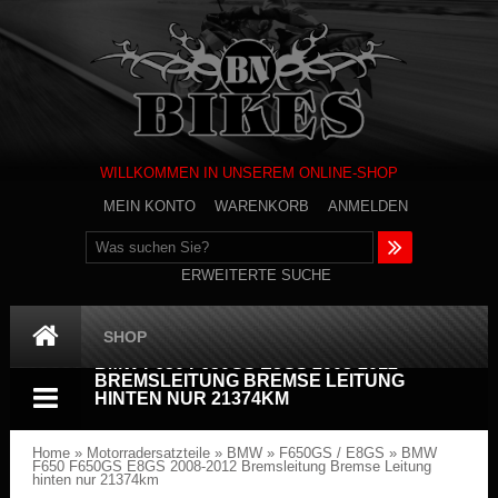
WILLKOMMEN IN UNSEREM ONLINE-SHOP
MEIN KONTO
WARENKORB
ANMELDEN
ERWEITERTE SUCHE
SHOP
BMW F650 F650GS E8GS 2008-2012
BREMSLEITUNG BREMSE LEITUNG
HINTEN NUR 21374KM
Home
»
Motorradersatzteile
»
BMW
»
F650GS / E8GS
»
BMW
F650 F650GS E8GS 2008-2012 Bremsleitung Bremse Leitung
hinten nur 21374km