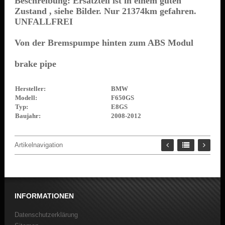
Beschreibung: Ersatzteil ist in einem guten
Zustand , siehe Bilder. Nur 21374km gefahren.
UNFALLFREI
Von der Bremspumpe hinten zum ABS Modul
brake
pipe
Hersteller:
BMW
Modell:
F650GS
Typ:
E8GS
Baujahr:
2008-2012
Artikelnavigation
INFORMATIONEN
Datenschutzerklärung